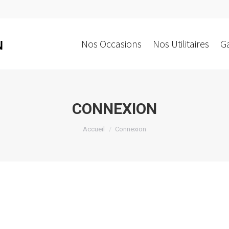
Nos Occasions
Nos Utilitaires
G
N
CONNEXION
Vous êtes ici :
Accueil
Connexion