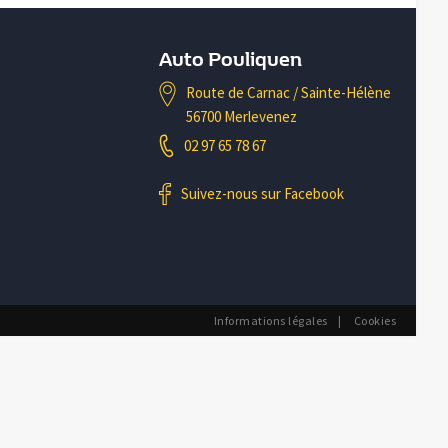
Auto Pouliquen
Route de Carnac / Sainte-Hélène
56700 Merlevenez
02 97 65 78 67
Suivez-nous sur Facebook
Informations légales
Cookies