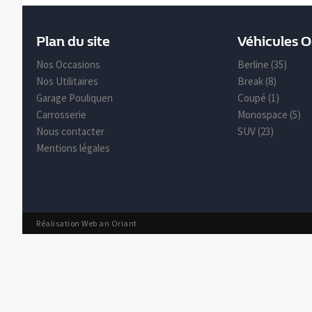
Plan du site
Véhicules 
Nos Occasions
Berline (35)
Nos Utilitaires
Break (8)
Garage Pouliquen
Coupé (1)
Carrosserie
Monospace (5)
Nous contacter
SUV (23)
Mentions légales
Réalisation Web an Oriant