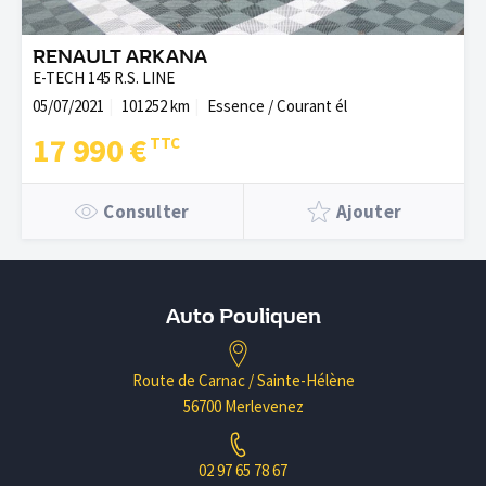
RENAULT ARKANA
E-TECH 145 R.S. LINE
05/07/2021
101252 km
Essence / Courant él
17 990 €
Consulter
Ajouter
Auto Pouliquen
Route de Carnac / Sainte-Hélène
56700 Merlevenez
02 97 65 78 67