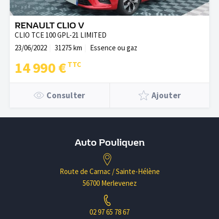
RENAULT CLIO V
CLIO TCE 100 GPL-21 LIMITED
23/06/2022
31275 km
Essence ou gaz
14 990 €
Consulter
Ajouter
Auto Pouliquen
Route de Carnac / Sainte-Hélène
56700 Merlevenez
02 97 65 78 67