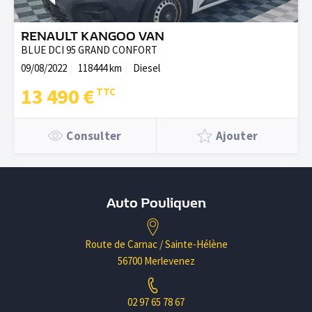
RENAULT KANGOO VAN
BLUE DCI 95 GRAND CONFORT
09/08/2022
118444 km
Diesel
13 490 €
Consulter
Ajouter
Auto Pouliquen
Route de Carnac / Sainte-Hélène
56700 Merlevenez
02 97 65 78 67