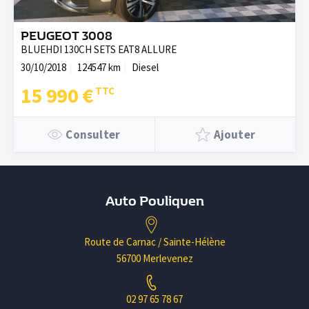
PEUGEOT 3008
BLUEHDI 130CH SETS EAT8 ALLURE
30/10/2018
124547 km
Diesel
15 990 €
Consulter
Ajouter
Auto Pouliquen
Route de Carnac / Sainte-Hélène
56700 Merlevenez
02 97 65 78 67