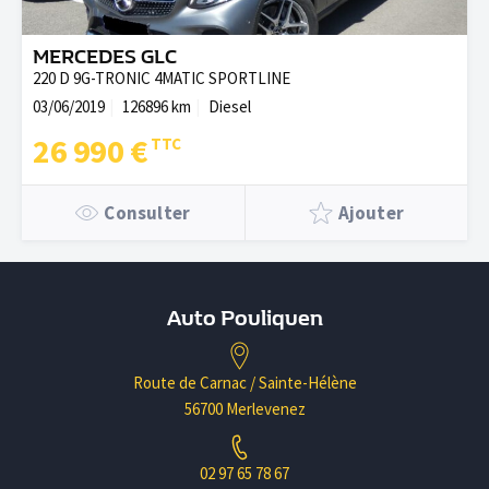
MERCEDES GLC
220 D 9G-TRONIC 4MATIC SPORTLINE
03/06/2019
126896 km
Diesel
26 990 €
Consulter
Ajouter
Auto Pouliquen
Route de Carnac / Sainte-Hélène
56700 Merlevenez
02 97 65 78 67