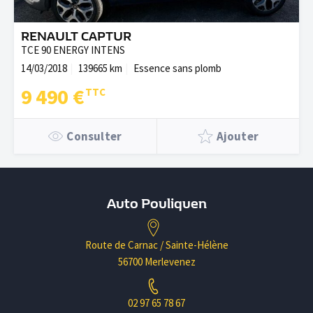
RENAULT CAPTUR
TCE 90 ENERGY INTENS
14/03/2018
139665 km
Essence sans plomb
9 490 €
Consulter
Ajouter
Auto Pouliquen
Route de Carnac / Sainte-Hélène
56700 Merlevenez
02 97 65 78 67