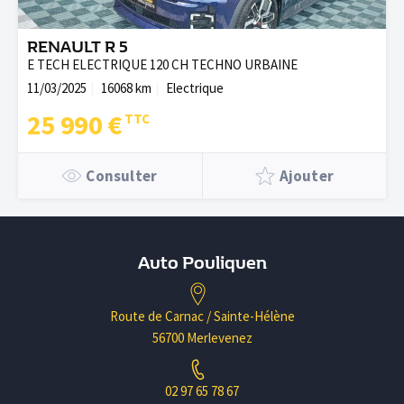
RENAULT R 5
E TECH ELECTRIQUE 120 CH TECHNO URBAINE
11/03/2025
16068 km
Electrique
25 990 €
Consulter
Ajouter
Auto Pouliquen
Route de Carnac / Sainte-Hélène
56700 Merlevenez
02 97 65 78 67