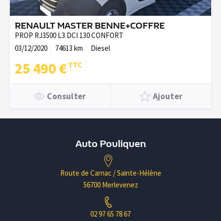
RENAULT MASTER BENNE+COFFRE
PROP RJ3500 L3 DCI 130 CONFORT
03/12/2020
74613 km
Diesel
25 490 €
Consulter
Ajouter
Auto Pouliquen
Route de Carnac / Sainte-Hélène
56700 Merlevenez
02 97 65 78 67