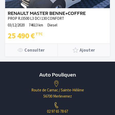
RENAULT MASTER BENNE+COFFRE
PROP RJ3500 L3 DCI 130 CONFORT
03/12/2020
74613 km
Diesel
25 490 €
Consulter
Ajouter
Auto Pouliquen
Route de Carnac / Sainte-Hélène
56700 Merlevenez
02 97 65 78 67