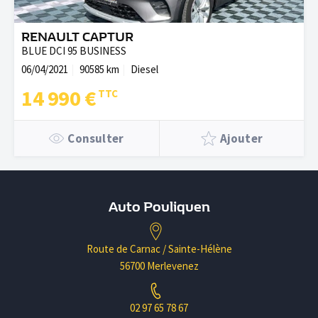
RENAULT CAPTUR
BLUE DCI 95 BUSINESS
06/04/2021
90585 km
Diesel
14 990 €
Consulter
Ajouter
Auto Pouliquen
Route de Carnac / Sainte-Hélène
56700 Merlevenez
02 97 65 78 67