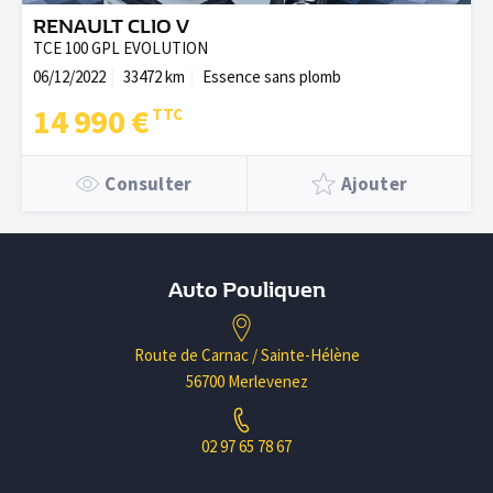
RENAULT CLIO V
TCE 100 GPL EVOLUTION
06/12/2022
33472 km
Essence sans plomb
14 990 €
Consulter
Ajouter
Auto Pouliquen
Route de Carnac / Sainte-Hélène
56700 Merlevenez
02 97 65 78 67