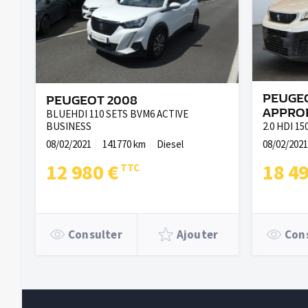
PEUGEO
PEUGEOT 2008
APPRO
BLUEHDI 110 SETS BVM6 ACTIVE
BUSINESS
2.0 HDI 1
08/02/2021
141770 km
Diesel
08/02/2021
12 980 €
18 4
Consulter
Ajouter
Con