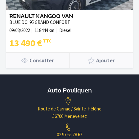
RENAULT KANGOO VAN
BLUE DCI 95 GRAND CONFORT
09/08/2022
118444 km
Diesel
13 490 €
Consulter
Ajouter
Auto Pouliquen
Route de Carnac / Sainte-Hélène
56700 Merlevenez
02 97 65 78 67