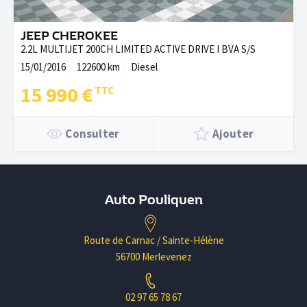
JEEP CHEROKEE
2.2L MULTIJET 200CH LIMITED ACTIVE DRIVE I BVA S/S
15/01/2016
122600 km
Diesel
15 990 €
Consulter
Ajouter
Auto Pouliquen
Route de Carnac / Sainte-Hélène
56700 Merlevenez
02 97 65 78 67