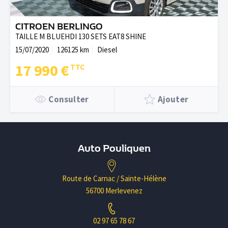
CITROEN BERLINGO
TAILLE M BLUEHDI 130 SETS EAT8 SHINE
15/07/2020
126125 km
Diesel
17 990 €
Consulter
Ajouter
Auto Pouliquen
Route de Carnac / Sainte-Hélène
56700 Merlevenez
02 97 65 78 67