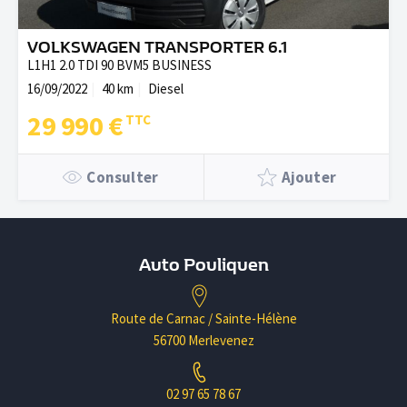
VOLKSWAGEN TRANSPORTER 6.1
L1H1 2.0 TDI 90 BVM5 BUSINESS
16/09/2022
40 km
Diesel
29 990 €
Consulter
Ajouter
Auto Pouliquen
Route de Carnac / Sainte-Hélène
56700 Merlevenez
02 97 65 78 67