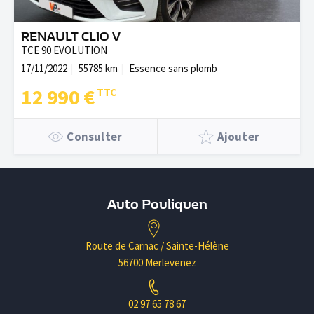
RENAULT CLIO V
TCE 90 EVOLUTION
17/11/2022
55785 km
Essence sans plomb
12 990 €
Consulter
Ajouter
Auto Pouliquen
Route de Carnac / Sainte-Hélène
56700 Merlevenez
02 97 65 78 67