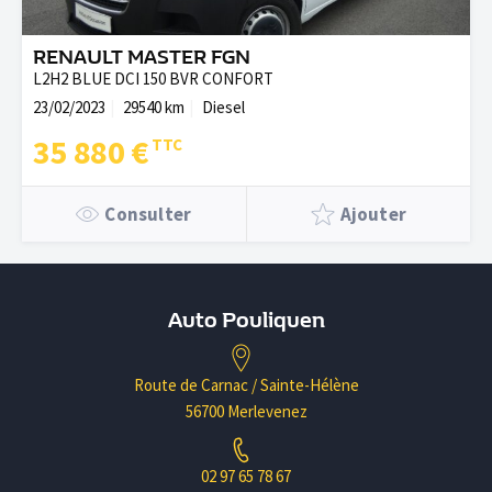
RENAULT MASTER FGN
L2H2 BLUE DCI 150 BVR CONFORT
23/02/2023
29540 km
Diesel
35 880 €
Consulter
Ajouter
Auto Pouliquen
Route de Carnac / Sainte-Hélène
56700 Merlevenez
02 97 65 78 67