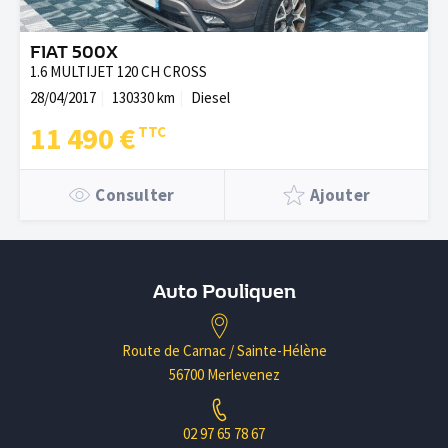
FIAT 500X
1.6 MULTIJET 120 CH CROSS
28/04/2017
130330 km
Diesel
11 490 €
Consulter
Ajouter
Auto Pouliquen
Route de Carnac / Sainte-Hélène
56700 Merlevenez
02 97 65 78 67