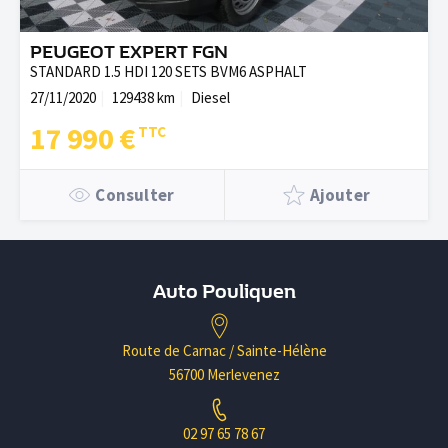
PEUGEOT EXPERT FGN
STANDARD 1.5 HDI 120 SETS BVM6 ASPHALT
27/11/2020
129438 km
Diesel
17 990 €
Consulter
Ajouter
Auto Pouliquen
Route de Carnac / Sainte-Hélène
56700 Merlevenez
02 97 65 78 67