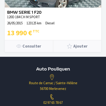
BMW SERIE 1 F20
120D 184 CH M SPORT
26/05/2015
123125 km
Diesel
13 990 €
Consulter
Ajouter
Auto Pouliquen
Route de Carnac / Sainte-Hélène
56700 Merlevenez
02 97 65 78 67