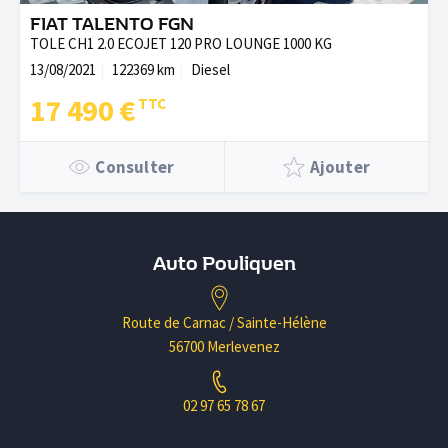
FIAT TALENTO FGN
TOLE CH1 2.0 ECOJET 120 PRO LOUNGE 1000 KG
13/08/2021
122369 km
Diesel
17 490 €
Consulter
Ajouter
Auto Pouliquen
Route de Carnac / Sainte-Hélène
56700 Merlevenez
02 97 65 78 67