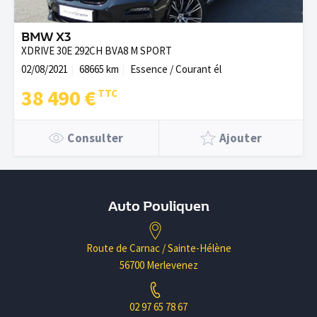
BMW X3
XDRIVE 30E 292CH BVA8 M SPORT
02/08/2021
68665 km
Essence / Courant él
38 490 €
Consulter
Ajouter
Auto Pouliquen
Route de Carnac / Sainte-Hélène
56700 Merlevenez
02 97 65 78 67