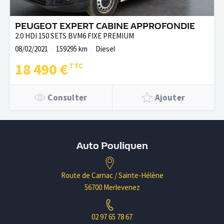
PEUGEOT EXPERT CABINE APPROFONDIE
2.0 HDI 150 SETS BVM6 FIXE PREMIUM
08/02/2021
159295 km
Diesel
18 490 €
Consulter
Ajouter
Auto Pouliquen
Route de Carnac / Sainte-Hélène
56700 Merlevenez
02 97 65 78 67