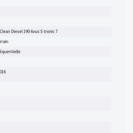
 Clean Diesel 190 Avus S tronic 7
rrain
équentielle
016