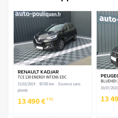
RENAULT KADJAR
PEUGEO
TCE 130 ENERGY INTENS EDC
BLUEHDI 
15/02/2019
95765 km
Essence sans
30/07/2021
plomb
13 4
13 490 €