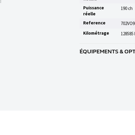
Puissance
190 ch
réelle
Reference
702VO9
Kilométrage
128585
ÉQUIPEMENTS & OP
Accoudoir central à l'AV, Acco
central rabattable dans le do
conducteur et passager AV ave
et bassin à l'AV, Anti-patina
du moteur, Applications de fr
console centrale, Appuie-tête 
AR, Audi Connect, Audi hold as
descente, Audi Music Interfa
Audi Music Interface permet d
Origine Audi® fournis, Avert