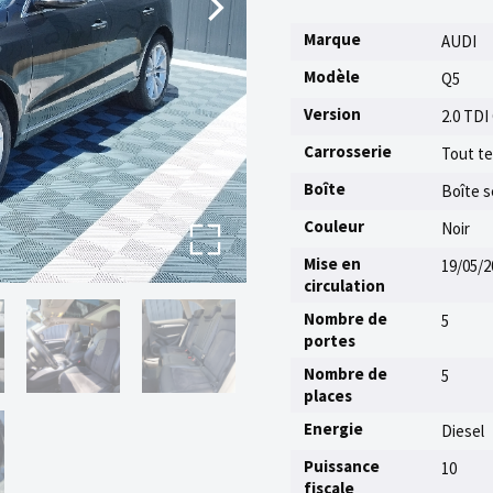
Marque
AUDI
Modèle
Q5
Version
2.0 TDI
Carrosserie
Tout te
Boîte
Boîte s
Couleur
Noir
Mise en
19/05/2
circulation
Nombre de
5
portes
Nombre de
5
places
Energie
Diesel
Puissance
10
fiscale