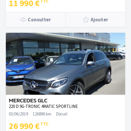
11 990 €
Apple CarPlay?, Pack Color White, Pack Color White (décors
d'Airbump et de projecteurs antibrouillard colorés), Pack Safety,
Consulter
Ajouter
Pavillon avec capucine, Poignées de portes extérieures couleur
caisse, Projecteurs antibrouillard avec éclairage statique
d'intersection, Régulateur - limiteur de vitesse, Rétroviseurs
extérieurs électriques et chauffants, Rétroviseurs extérieurs
rabattables électriquement, Sécurité enfants électrique, Siège
conducteur avec réglage lombaire et accoudoir, Siège
conducteur réglable en hauteur, Siège passager AV escamotable,
Système audio 6 HP avec spacialisation du son, Tablette AR
cache-bagages à 2 positions, Tablettes aviation au dos des
sièges AV, Tiroirs sous sièges passager, Trappes de rangement
sous plancher rang 2, Volant mousse réglable en hauteur et en
profondeur - Citroen Connect NAV
MERCEDES GLC
220 D 9G-TRONIC 4MATIC SPORTLINE
03/06/2019
126896 km
Diesel
26 990 €