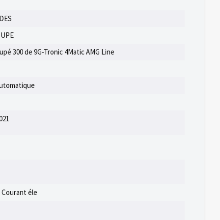
DES
OUPE
pé 300 de 9G-Tronic 4Matic AMG Line
automatique
021
/ Courant éle