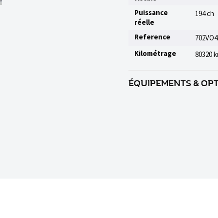
Puissance
194 ch
réelle
Reference
702VO4
Kilométrage
80320 
ÉQUIPEMENTS & OP
2 ports USB AR, 4 oeillets d´
et ASR (antipatinage) on et o
poches, Accoudoir central AV 
Parking Assist avec PARKTRO
Hold et aide au démarrage en
cas de pluie, Affichage du st
genoux côté conducteur, Airb
conducteur et le passager AV, 
conducteur, le passager AV e
Année modèle 801, Année modè