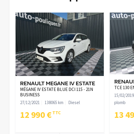
RENAU
RENAULT MEGANE IV ESTATE
TCE 130 
MÉGANE IV ESTATE BLUE DCI 115 - 21N
BUSINESS
15/02/2019
27/12/2021
138065 km
Diesel
plomb
12 990 €
13 4