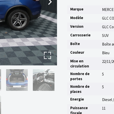
Marque
MERCE
Modèle
GLC C
Version
GLC Cou
Carrosserie
SUV
Boîte
Boîte 
Couleur
Bleu
Mise en
22/11/2
circulation
Nombre de
5
portes
Nombre de
5
places
Energie
Diesel 
Puissance
11
fiscale