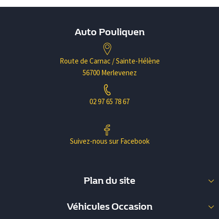
Auto Pouliquen
Route de Carnac / Sainte-Hélène
56700 Merlevenez
02 97 65 78 67
Suivez-nous sur Facebook
Plan du site
Nos Occasions
Véhicules Occasion
Nos Utilitaires