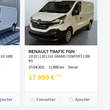
RENAULT TRAFIC FGN
1H1 1000
2.0 DCI 120 L1H1 GRAND CONFORT 1200
KG
l
27/04/2021
113895 km
Diesel
17 990 €
jouter
Consulter
Ajouter