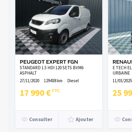
PEUGEOT EXPERT FGN
RENAUL
STANDARD 1.5 HDI 120 SETS BVM6
E TECH E
ASPHALT
URBAINE
27/11/2020
129438 km
Diesel
11/03/2025
17 990 €
25 9
Consulter
Ajouter
Con