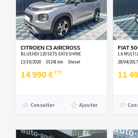
CITROEN C3 AIRCROSS
FIAT 5
BLUEHDI 120 SETS EAT6 SHINE
1.6 MULTI
13/10/2020
55241 km
Diesel
28/04/2017
14 990 €
11 4
Consulter
Ajouter
Con