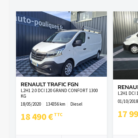
RENAULT TRAFIC FGN
RENAUL
L2H1 2.0 DCI 120 GRAND CONFORT 1300
L2H1 DCI 
KG
01/10/2018
18/05/2020
134356 km
Diesel
17 9
18 490 €