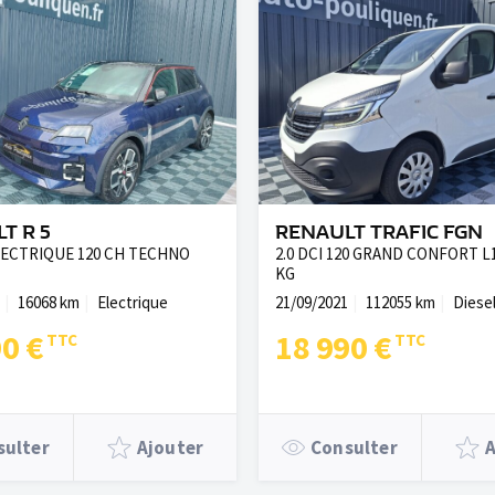
T R 5
RENAULT TRAFIC FGN
LECTRIQUE 120 CH TECHNO
2.0 DCI 120 GRAND CONFORT L
KG
16068 km
Electrique
21/09/2021
112055 km
Diese
90 €
18 990 €
sulter
Ajouter
Consulter
A