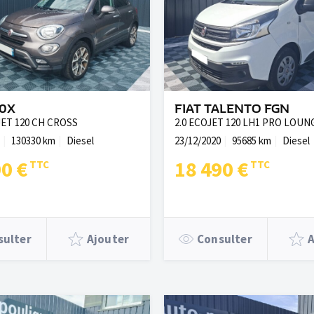
00X
FIAT TALENTO FGN
JET 120 CH CROSS
2.0 ECOJET 120 LH1 PRO LOUNG
130330 km
Diesel
23/12/2020
95685 km
Diesel
90 €
18 490 €
sulter
Ajouter
Consulter
A