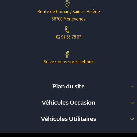
Route de Carnac / Sainte-Hélène
56700 Merlevenez
02 97 65 78 67
Suivez-nous sur Facebook
Plan du site
Nos Occasions
Véhicules Occasion
Nos Utilitaires
Berline (34)
Garage Pouliquen
Véhicules Utilitaires
Break (8)
Carrosserie
Fourgon (36)
Coupé (1)
Nous contacter