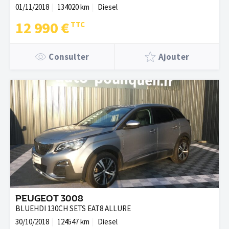
01/11/2018
134020 km
Diesel
12 990 €
Consulter
Ajouter
PEUGEOT 3008
BLUEHDI 130CH SETS EAT8 ALLURE
30/10/2018
124547 km
Diesel