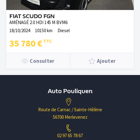
FIAT SCUDO FGN
AMÉNAGÉ 2.0 HDI 145 M BVM6
18/10/2024
10150 km
Diesel
35 780 €
Consulter
Ajouter
Auto Pouliquen
Route de Carnac / Sainte-Hélène
56700 Merlevenez
02 97 65 78 67