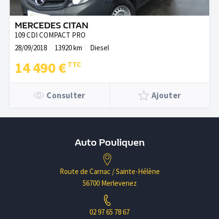
MERCEDES CITAN
109 CDI COMPACT PRO
28/09/2018
13920 km
Diesel
14 490 €
Consulter
Ajouter
Auto Pouliquen
Route de Carnac / Sainte-Hélène
56700 Merlevenez
02 97 65 78 67