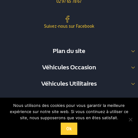
02 97 65 78 67
Suivez-nous sur Facebook
Plan du site
Nos Occasions
Véhicules Occasion
Nos Utilitaires
Berline (33)
Garage Pouliquen
Véhicules Utilitaires
Break (8)
Carrosserie
Fourgon (35)
Coupé (1)
Nous contacter
Commerciale (8)
Monospace (5)
Mentions légales
Nous utilisons des cookies pour vous garantir la meilleure
Plateau (3)
expérience sur notre site web. Si vous continuez à utiliser ce
SUV (23)
Réalisation Web an Oriant
site, nous supposerons que vous en êtes satisfait.
Informations légales
Ok
Cookies