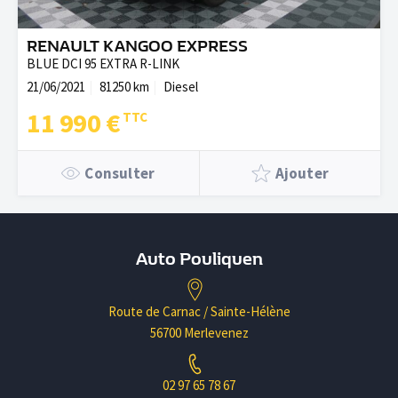
RENAULT KANGOO EXPRESS
BLUE DCI 95 EXTRA R-LINK
21/06/2021
81250 km
Diesel
11 990 €
Consulter
Ajouter
Auto Pouliquen
Route de Carnac / Sainte-Hélène
56700 Merlevenez
02 97 65 78 67