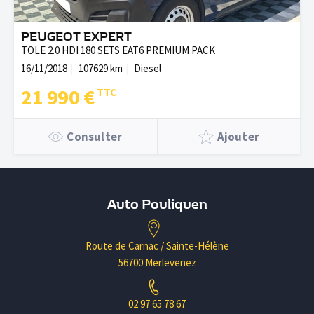
PEUGEOT EXPERT
TOLE 2.0 HDI 180 SETS EAT6 PREMIUM PACK
16/11/2018
107629 km
Diesel
21 990 €
Consulter
Ajouter
Auto Pouliquen
Route de Carnac / Sainte-Hélène
56700 Merlevenez
02 97 65 78 67