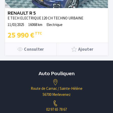
RENAULT R 5
E TECH ELECTRIQUE 120 CH TECHNO URBAINE
11/03/2025
16068 km
Electrique
25 990 €
Consulter
Ajouter
Auto Pouliquen
Route de Carnac / Sainte-Hélène
56700 Merlevenez
02 97 65 78 67