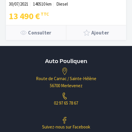
30/07/2021
140510 km
Diesel
13 490 €
Consulter
Ajouter
Auto Pouliquen
Route de Carnac / Sainte-Hélène
56700 Merlevenez
02 97 65 78 67
Suivez-nous sur Facebook