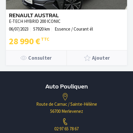
RENAULT AUSTRAL
E-TECH HYBRID 200 ICONIC
06/07/2023
57920 km
Essence / Courant él
28 990 €
Consulter
Ajouter
Auto Pouliquen
Route de Carnac / Sainte-Hélène
56700 Merlevenez
02 97 65 78 67