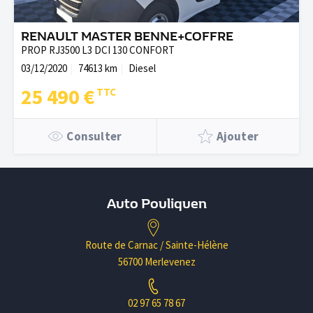
RENAULT MASTER BENNE+COFFRE
PROP RJ3500 L3 DCI 130 CONFORT
03/12/2020
74613 km
Diesel
25 490 €
Consulter
Ajouter
Auto Pouliquen
Route de Carnac / Sainte-Hélène
56700 Merlevenez
02 97 65 78 67