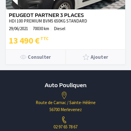
PEUGEOT PARTNER 3 PLACES
HDI 100 PREMIUM BVM5 650KG STANDARD
29/06/2021
70030 km
Diesel
13 490 €
Consulter
Ajouter
Auto Pouliquen
Route de Carnac / Sainte-Hélène
56700 Merlevenez
02 97 65 78 67