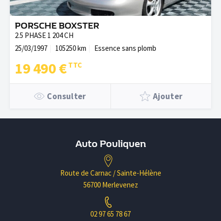
PORSCHE BOXSTER
2.5 PHASE 1 204 CH
25/03/1997
105250 km
Essence sans plomb
19 490 €
Consulter
Ajouter
Auto Pouliquen
Route de Carnac / Sainte-Hélène
56700 Merlevenez
02 97 65 78 67