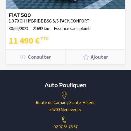
FIAT 500
1.0 70 CH HYBRIDE BSG S/S PACK CONFORT
30/06/2023
21692 km
Essence sans plomb
11 490 €
Consulter
Ajouter
Auto Pouliquen
Route de Carnac / Sainte-Hélène
56700 Merlevenez
02 97 65 78 67