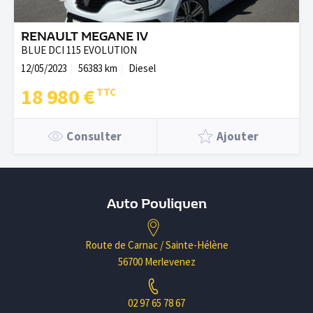
RENAULT MEGANE IV
BLUE DCI 115 EVOLUTION
12/05/2023
56383 km
Diesel
18 980 €
Consulter
Ajouter
Auto Pouliquen
Route de Carnac / Sainte-Hélène
56700 Merlevenez
02 97 65 78 67