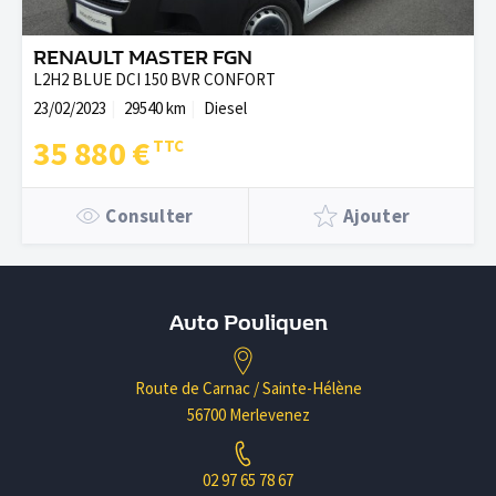
RENAULT MASTER FGN
L2H2 BLUE DCI 150 BVR CONFORT
23/02/2023
29540 km
Diesel
35 880 €
Consulter
Ajouter
Auto Pouliquen
Route de Carnac / Sainte-Hélène
56700 Merlevenez
02 97 65 78 67