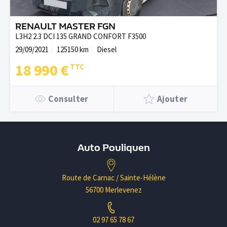
RENAULT MASTER FGN
L3H2 2.3 DCI 135 GRAND CONFORT F3500
29/09/2021
125150 km
Diesel
18 990 €
Consulter
Ajouter
Auto Pouliquen
Route de Carnac / Sainte-Hélène
56700 Merlevenez
02 97 65 78 67