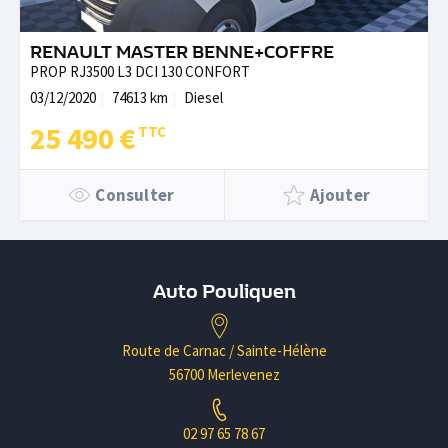
RENAULT MASTER BENNE+COFFRE
PROP RJ3500 L3 DCI 130 CONFORT
03/12/2020
74613 km
Diesel
25 490 €
Consulter
Ajouter
Auto Pouliquen
Route de Carnac / Sainte-Hélène
56700 Merlevenez
02 97 65 78 67