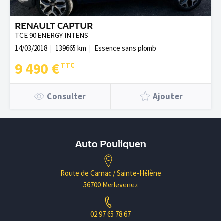
RENAULT CAPTUR
TCE 90 ENERGY INTENS
14/03/2018
139665 km
Essence sans plomb
9 490 €
Consulter
Ajouter
Auto Pouliquen
Route de Carnac / Sainte-Hélène
56700 Merlevenez
02 97 65 78 67