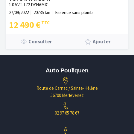
1.0 VVT-I 72 DYNAMIC
27/09/2022
20735 km
Essence sans plomb
12 490 €
Consulter
Ajouter
Auto Pouliquen
Route de Carnac / Sainte-Hélène
56700 Merlevenez
02 97 65 78 67