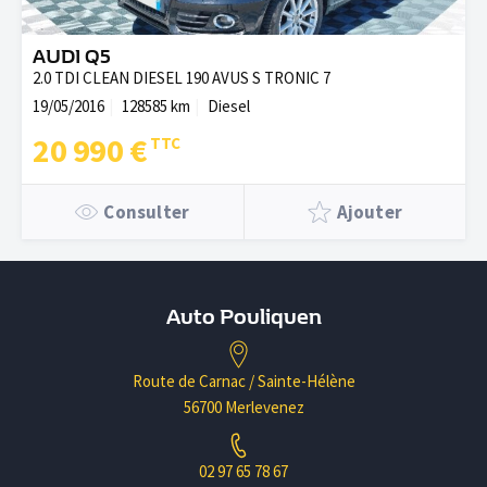
AUDI Q5
2.0 TDI CLEAN DIESEL 190 AVUS S TRONIC 7
19/05/2016
128585 km
Diesel
20 990 €
Consulter
Ajouter
Auto Pouliquen
Route de Carnac / Sainte-Hélène
56700 Merlevenez
02 97 65 78 67